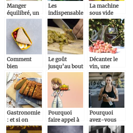
Manger
Les
La machine
équilibré, un
indispensable
sous vide
défi quotidien
en cuisine.
alimentaire,
pour des
aliments
toujours frais
Comment
Le goût
Décanter le
bien
jusqu’au bout
vin, une
conserver vos
de votre
manière de le
aliments ?
langue
rendre
meilleur
Gastronomie
Pourquoi
Pourquoi
: et si on
faire appel à
avez-vous
essaye des
un
besoin d’un