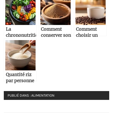
consommer
riz et devenir
surgelées
des sushis ?
incollable sur
pour tous les
Guide
cette céréale
goûts
complet des
sacrée
regles
La
Comment
Comment
d’hygiene
chrononutrition
conserver son
choisir un
pour les
: le menu
cumin pour
café de
preparer a la
idéal pour
un goût
qualité pour
maison
une personne
optimal
votre
de 1m65 pour
machine
améliorer
Senseo
votre
Quantité riz
sommeil
par personne
: La méthode
pour bien
PUBLIÉ DANS :
ALIMENTATION
doser du
basmati au
risotto