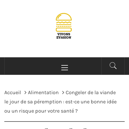
Passer
au
contenu
VIVONS EVASIONS
Blog Cuisine
Menu
principal
Accueil
Alimentation
Congeler de la viande
le jour de sa péremption : est-ce une bonne idée
ou un risque pour votre santé ?